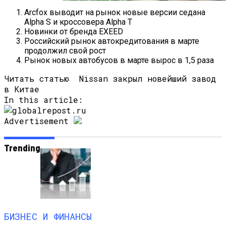
Arcfox выводит на рынок новые версии седана
Самый Полезный Продукт Для Защиты
Alpha S и кроссовера Alpha T
Костей От Старения: Что Должно Быть
Новинки от бренда EXEED
В Рационе
Российский рынок автокредитования в марте
продолжил свой рост
Рынок новых автобусов в марте вырос в 1,5 раза
Читать статью
Nissan закрыл новейший завод
в Китае
In this article:
Advertisement
Trending
БИЗНЕС И ФИНАНСЫ