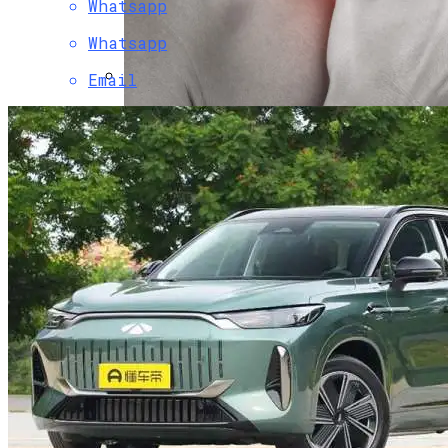
Whatsapp
Whatsapp
Email
Chery Выводит На Рынок Новый
Гибридный Кроссовер Fulwin T10
Как Понять, Что Щитовидная Железа Не
В Порядке: Врачи Рассказали, На Что
Обратить Внимание
Как Снять Офис: Советы По Выбору И
Оформлению Договора