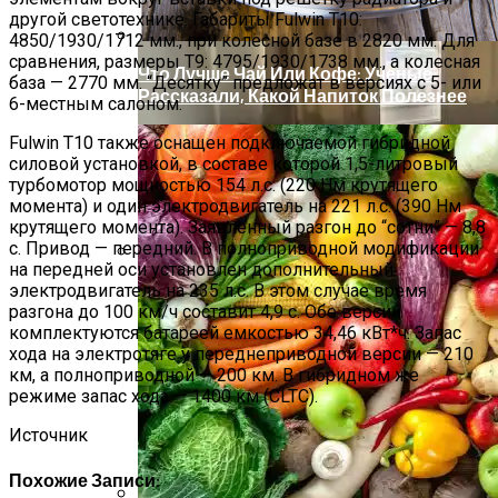
другой светотехнике. Габариты Fulwin T10:
4850/1930/1712 мм., при колесной базе в 2820 мм. Для
сравнения, размеры T9: 4795/1930/1738 мм., а колесная
Что Лучше Чай Или Кофе: Ученые
база — 2770 мм. “Десятку” предложат в версиях с 5- или
Рассказали, Какой Напиток Полезнее
6-местным салоном.
Fulwin T10 также оснащен подключаемой гибридной
силовой установкой, в составе которой 1,5-литровый
турбомотор мощностью 154 л.с. (220 Нм крутящего
момента) и один электродвигатель на 221 л.с. (390 Нм
крутящего момента). Заявленный разгон до “сотни” — 8,8
с. Привод — передний. В полноприводной модификации
на передней оси установлен дополнительный
Снять Квартиру Для Отдыха: Лучшие
электродвигатель на 235 л.с. В этом случае время
Регионы И Предложения
разгона до 100 км/ч составит 4,9 с. Обе версии
комплектуются батареей емкостью 34,46 кВт*ч. Запас
хода на электротяге у переднеприводной версии — 210
км, а полноприводной — 200 км. В гибридном же
режиме запас хода — 1400 км (CLTC).
Источник
Похожие Записи: