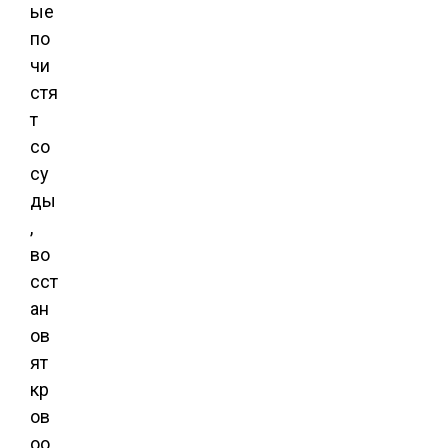
ые
по
чи
стя
т
со
су
ды
,
во
сст
ан
ов
ят
кр
ов
оо