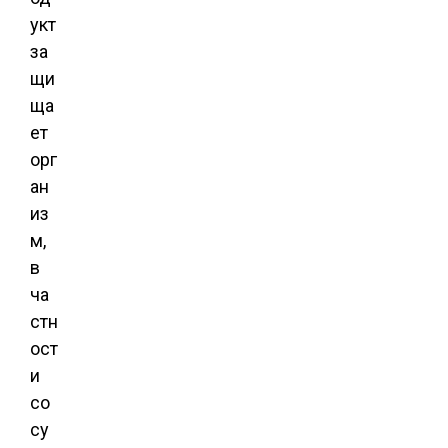
укт
за
щи
ща
ет
орг
ан
из
м,
в
ча
стн
ост
и
со
су