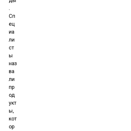
ды
.
Сп
ец
иа
ли
ст
ы
наз
ва
ли
пр
од
укт
ы,
кот
ор