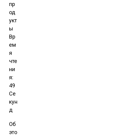
Вр
ем
я
чте
ни
я:
49
Се
кун
д
Об
это