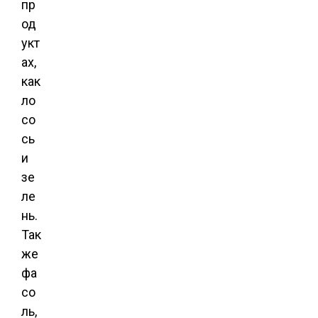
пр
од
укт
ах,
как
ло
со
сь
и
зе
ле
нь.
Так
же
фа
со
ль,