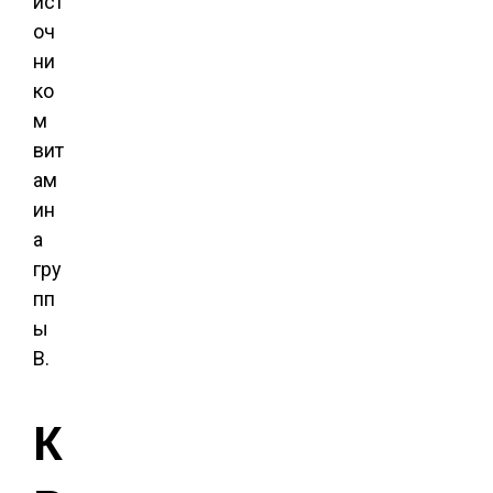
ист
оч
ни
ко
м
вит
ам
ин
а
гру
пп
ы
В.
К