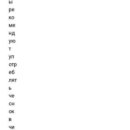
ы
ре
ко
ме
нд
ую
т
уп
отр
еб
лят
ь
че
сн
ок
в
чи