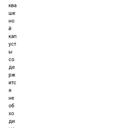
ква
ше
но
й
кап
уст
ы
со
де
рж
итс
я
не
об
хо
ди