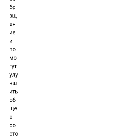
бр
ащ
ен
ие
и
по
мо
гут
улу
чш
ить
об
ще
е
со
сто