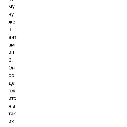
му
ну
же
н
вит
ам
ин
В.
Он
со
де
рж
итс
я в
так
их