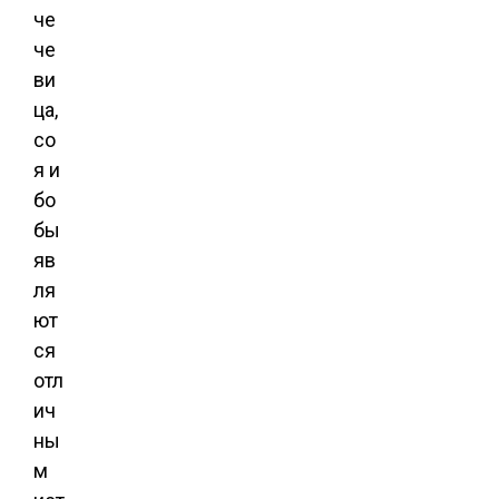
че
че
ви
ца,
со
я и
бо
бы
яв
ля
ют
ся
отл
ич
ны
м