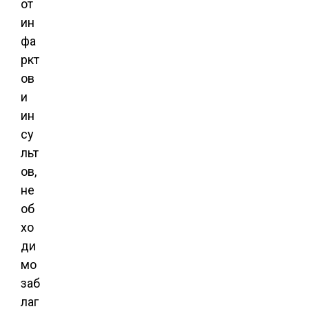
от
ин
фа
ркт
ов
и
ин
су
льт
ов,
не
об
хо
ди
мо
заб
лаг