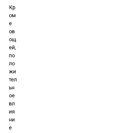
Кр
ом
е
ов
ощ
ей,
по
ло
жи
тел
ьн
ое
вл
ия
ни
е