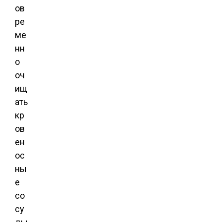
ов
ре
ме
нн
о
оч
ищ
ать
кр
ов
ен
ос
ны
е
со
су