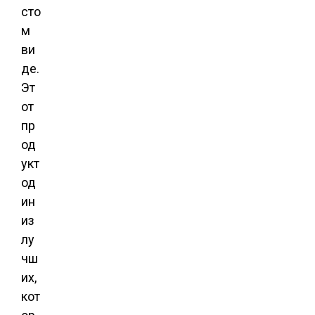
сто
м
ви
де.
Эт
от
пр
од
укт
од
ин
из
лу
чш
их,
кот