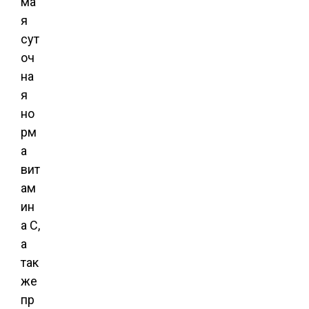
ма
я
сут
оч
на
я
но
рм
а
вит
ам
ин
а С,
а
так
же
пр