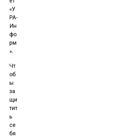
ет
«У
РА-
Ин
фо
рм
».
Чт
об
ы
за
щи
тит
ь
се
бя