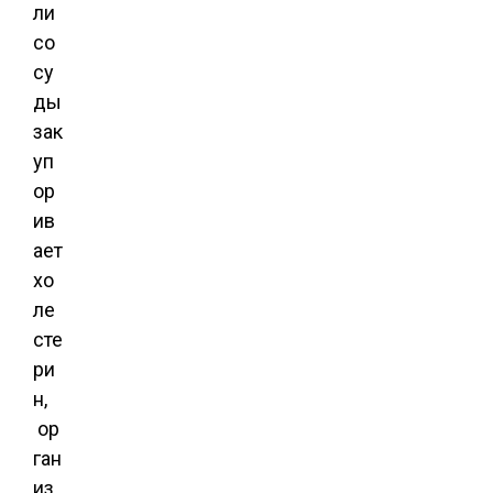
ли
со
су
ды
зак
уп
ор
ив
ает
хо
ле
сте
ри
н,
ор
ган
из