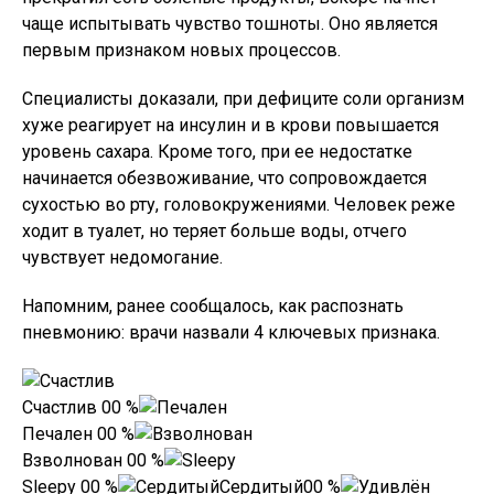
чаще испытывать чувство тошноты. Оно является
первым признаком новых процессов.
Специалисты доказали, при дефиците соли организм
хуже реагирует на инсулин и в крови повышается
уровень сахара. Кроме того, при ее недостатке
начинается обезвоживание, что сопровождается
сухостью во рту, головокружениями. Человек реже
ходит в туалет, но теряет больше воды, отчего
чувствует недомогание.
Напомним, ранее сообщалось, как распознать
пневмонию: врачи назвали 4 ключевых признака.
Счастлив
0
0
%
Печален
0
0
%
Взволнован
0
0
%
Sleepy
0
0
%
Сердитый
0
0
%