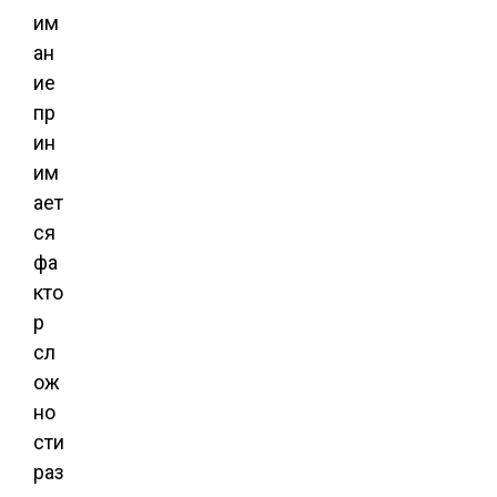
им
ан
ие
пр
ин
им
ает
ся
фа
кто
р
сл
ож
но
сти
раз