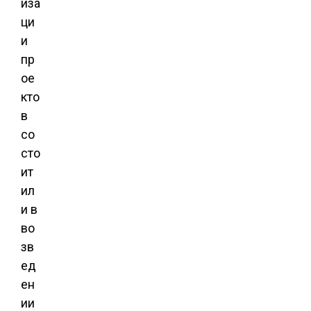
иза
ци
и
пр
ое
кто
в
со
сто
ит
ил
и в
во
зв
ед
ен
ии