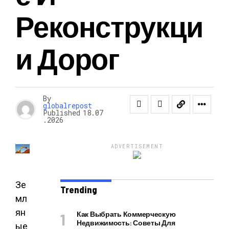
Реконструкци
И Дорог
By
globalrepost
Published
18.07
.2026
ADVERTISEMENT
Зе
Trending
мл
ян
Как Выбрать Коммерческую
Недвижимость: Советы Для
ые