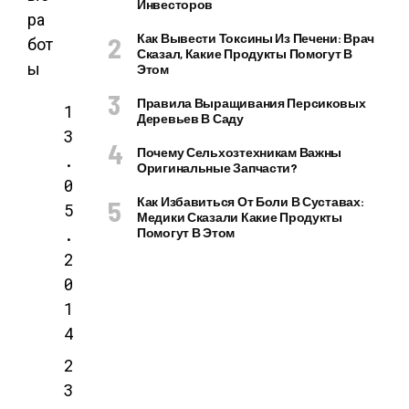
Инвесторов
ра
Как Вывести Токсины Из Печени: Врач
бот
Сказал, Какие Продукты Помогут В
ы
Этом
Правила Выращивания Персиковых
1
Деревьев В Саду
3
Почему Сельхозтехникам Важны
.
Оригинальные Запчасти?
0
Как Избавиться От Боли В Суставах:
5
Медики Сказали Какие Продукты
.
Помогут В Этом
2
0
1
4
2
3