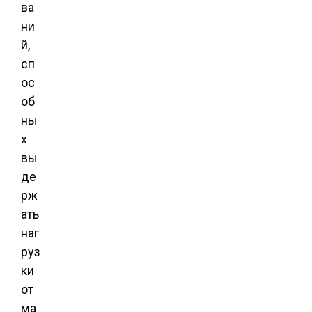
ва
ни
й,
сп
ос
об
ны
х
вы
де
рж
ать
наг
руз
ки
от
ма