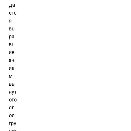
да
етс
я
вы
ра
вн
ив
ан
ие
м
вы
нут
ого
сл
оя
гру