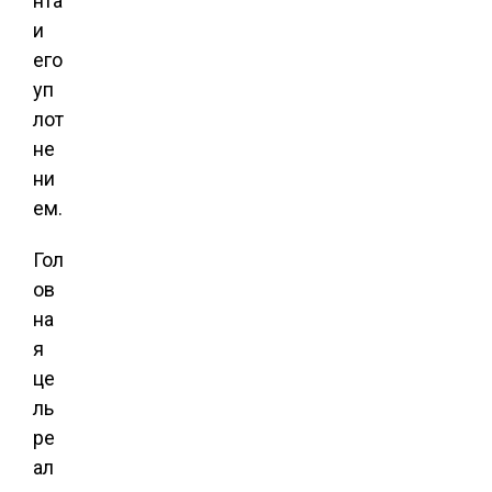
нта
и
его
уп
лот
не
ни
ем.
Гол
ов
на
я
це
ль
ре
ал