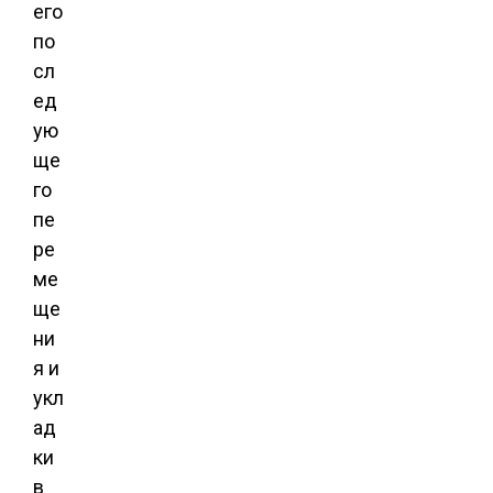
его
по
сл
ед
ую
ще
го
пе
ре
ме
ще
ни
я и
укл
ад
ки
в