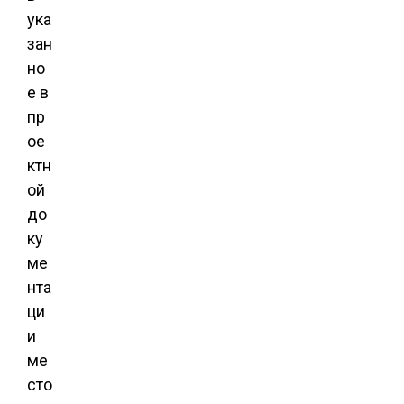
ука
зан
но
е в
пр
ое
ктн
ой
до
ку
ме
нта
ци
и
ме
сто