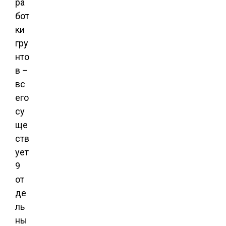
ра
бот
ки
гру
нто
в –
вс
его
су
ще
ств
ует
9
от
де
ль
ны