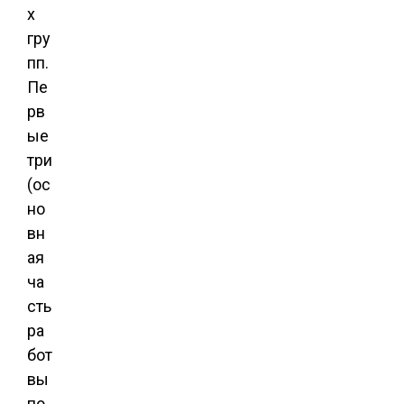
х
гру
пп.
Пе
рв
ые
три
(ос
но
вн
ая
ча
сть
ра
бот
вы
по