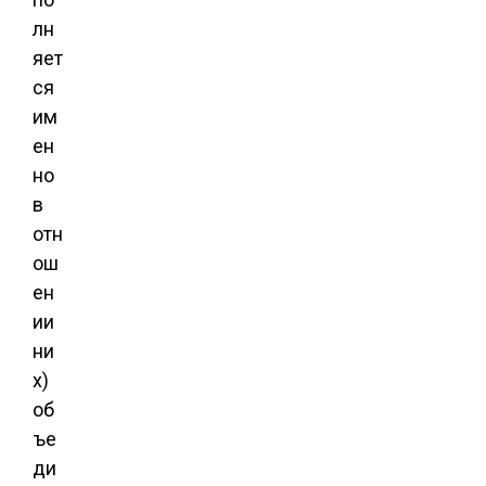
лн
яет
ся
им
ен
но
в
отн
ош
ен
ии
ни
х)
об
ъе
ди