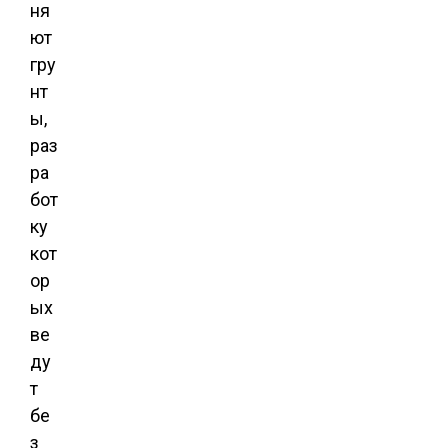
ня
ют
гру
нт
ы,
раз
ра
бот
ку
кот
ор
ых
ве
ду
т
бе
з