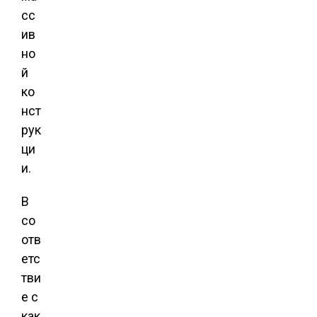
сс
ив
но
й
ко
нст
рук
ци
и.
В
со
отв
етс
тви
е с
как