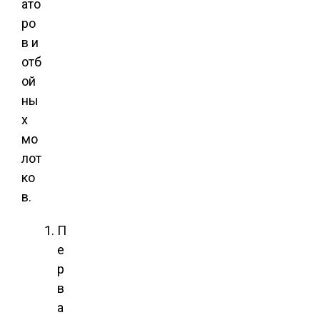
ато
ро
в и
отб
ой
ны
х
мо
лот
ко
в.
П
е
р
в
а