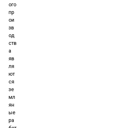
ого
пр
ои
зв
од
ств
а
яв
ля
ют
ся
зе
мл
ян
ые
ра
бот