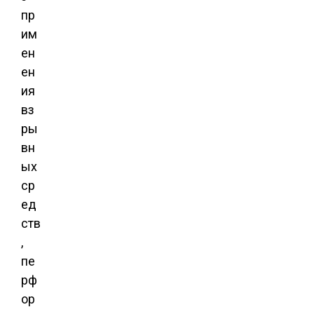
пр
им
ен
ен
ия
вз
ры
вн
ых
ср
ед
ств
,
пе
рф
ор