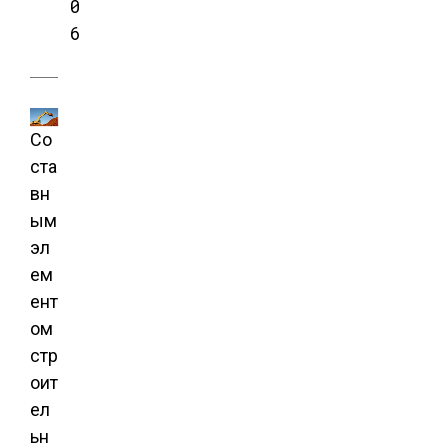
0
6
Со
ста
вн
ым
эл
ем
ент
ом
стр
оит
ел
ьн