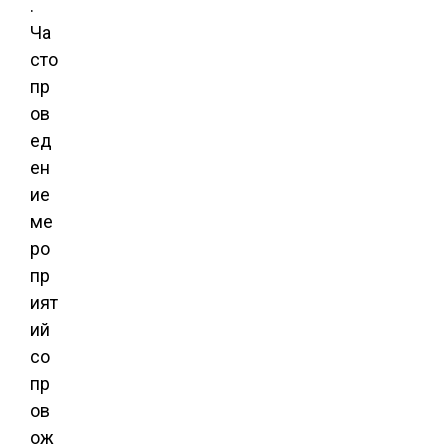
.
Ча
сто
пр
ов
ед
ен
ие
ме
ро
пр
ият
ий
со
пр
ов
ож