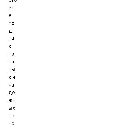
вк
е
по
д
ни
х
пр
оч
ны
х и
на
дё
жн
ых
ос
но