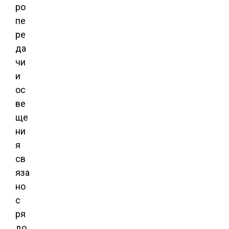
ро
пе
ре
да
чи
и
ос
ве
ще
ни
я
св
яза
но
с
ря
до