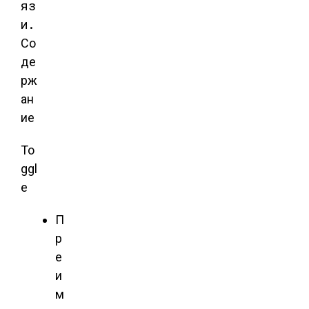
яз
и.
Со
де
рж
ан
ие
To
ggl
e
П
р
е
и
м