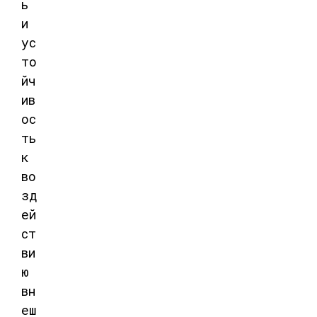
ь
и
ус
то
йч
ив
ос
ть
к
во
зд
ей
ст
ви
ю
вн
еш