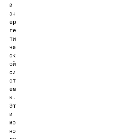
й
эн
ер
ге
ти
че
ск
ой
си
ст
ем
ы.
Эт
и
мо
но