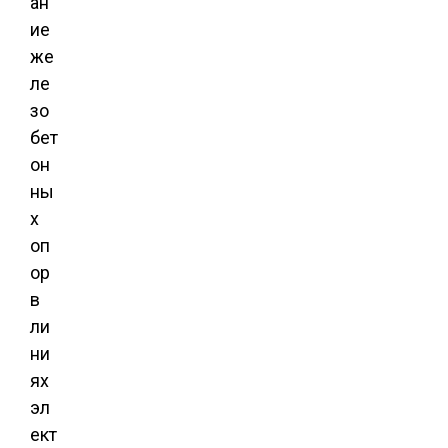
ан
ие
же
ле
зо
бет
он
ны
х
оп
ор
в
ли
ни
ях
эл
ект