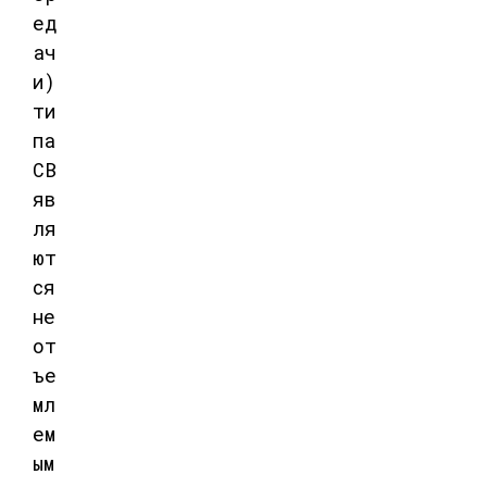
ед
ач
и)
ти
па
СВ
яв
ля
ют
ся
не
от
ъе
мл
ем
ым