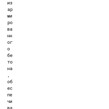
из
ар
ми
ро
ва
нн
ог
о
бе
то
на
,
об
ес
пе
чи
ва