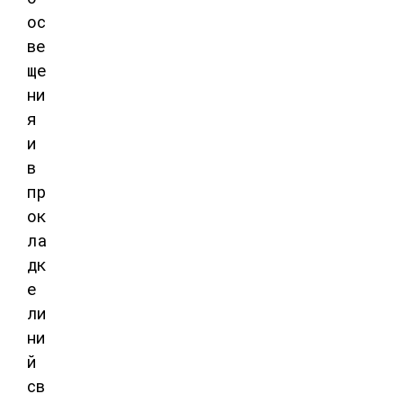
ос
ве
ще
ни
я
и
в
пр
ок
ла
дк
е
ли
ни
й
св