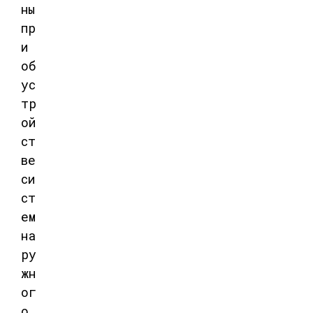
ны
пр
и
об
ус
тр
ой
ст
ве
си
ст
ем
на
ру
жн
ог
о