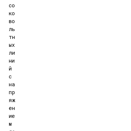
со
ко
во
ль
тн
ых
ли
ни
й
с
на
пр
яж
ен
ие
м