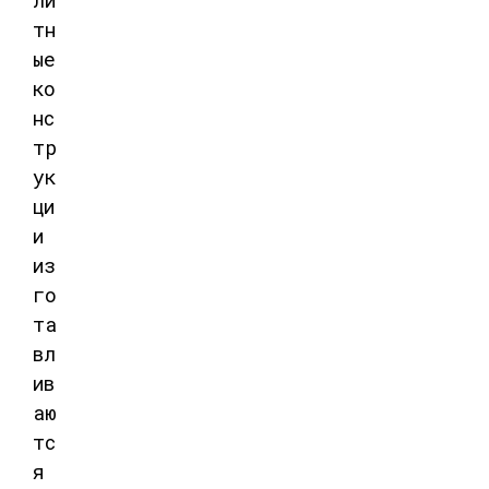
ли
тн
ые
ко
нс
тр
ук
ци
и
из
го
та
вл
ив
аю
тс
я