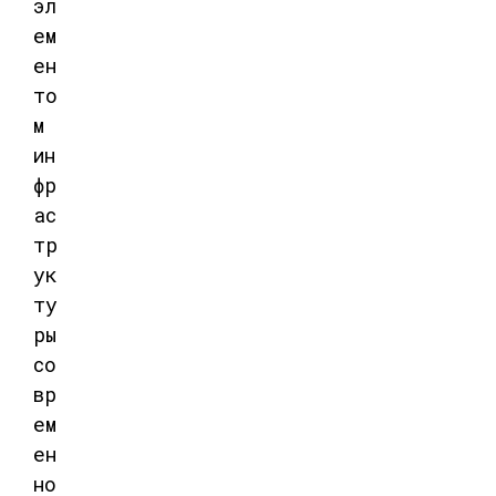
эл
ем
ен
то
м
ин
фр
ас
тр
ук
ту
ры
со
вр
ем
ен
но