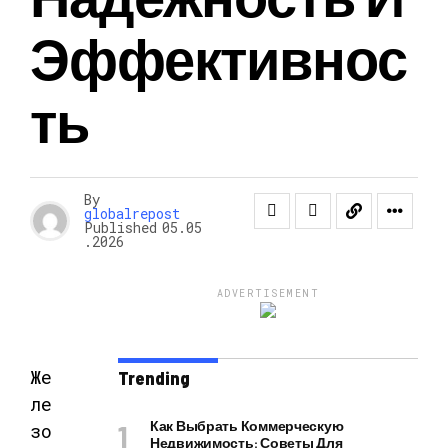
Эффективнос
Ть
By
globalrepost
Published
05.05
.2026
ADVERTISEMENT
Же
Trending
ле
Как Выбрать Коммерческую
зо
Недвижимость: Советы Для