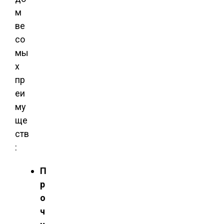
м
ве
со
мы
х
пр
еи
му
ще
ств
:
П
р
о
ч