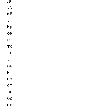
до
35
кВ
.
Кр
ом
е
то
го
,
он
и
во
ст
ре
бо
ва