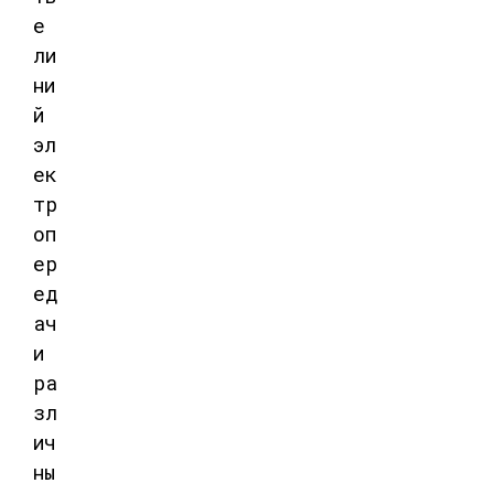
е
ли
ни
й
эл
ек
тр
оп
ер
ед
ач
и
ра
зл
ич
ны