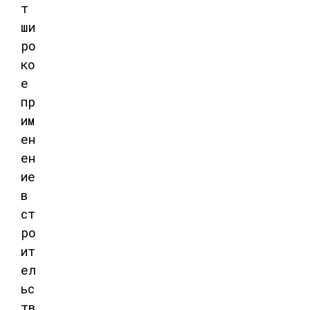
т
ши
ро
ко
е
пр
им
ен
ен
ие
в
ст
ро
ит
ел
ьс
тв