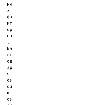
ни
х
фа
кт
ор
ов
.
Бл
аг
од
ар
я
св
ои
м
св