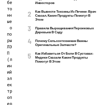
бе
Инвесторов
то
Как Вывести Токсины Из Печени: Врач
нн
Сказал, Какие Продукты Помогут В
Этом
ые
о
Правила Выращивания Персиковых
Деревьев В Саду
по
ры
Почему Сельхозтехникам Важны
Оригинальные Запчасти?
ЛЭ
П
Как Избавиться От Боли В Суставах:
Медики Сказали Какие Продукты
(л
Помогут В Этом
ин
ий
эл
ек
тр
оп
ер