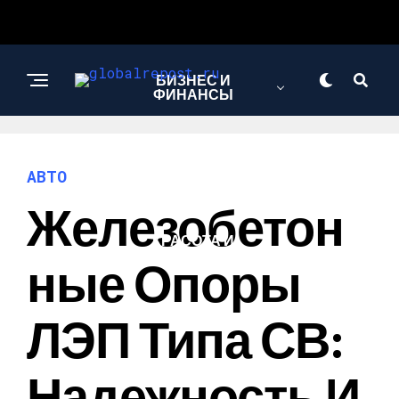
БИЗНЕС И
ФИНАНСЫ
АВТО
АВТО
Железобетон
КРАСОТА И
ЗДОРОВЬЕ
Ные Опоры
ЛЭП Типа СВ:
Надежность И