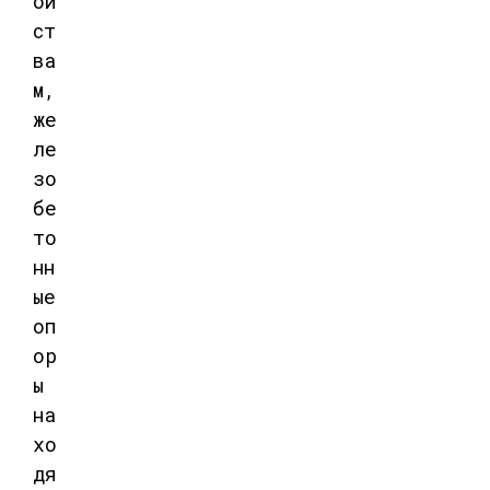
ой
ст
ва
м,
же
ле
зо
бе
то
нн
ые
оп
ор
ы
на
хо
дя