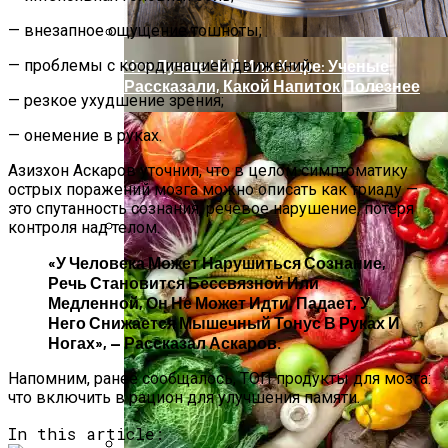
— внезапное ощущение тошноты;
— проблемы с координацией движений;
Что Лучше Чай Или Кофе: Ученые
Рассказали, Какой Напиток Полезнее
— резкое ухудшение зрения;
— онемение в руках.
Азизхон Аскаров уточнил, что в целом симптоматику
острых поражений мозга можно описать как триаду —
это спутанность сознания, речевое нарушение, потеря
контроля над телом.
Снять Квартиру Для Отдыха: Лучшие
«У Человека Может Нарушиться Сознание,
Регионы И Предложения
Речь Становится Бессвязной Или
Медленной, Он Не Может Идти, Падает, У
Него Снижается Мышечный Тонус В Руках И
Ногах», — Рассказал Аскаров.
Напомним, ранее сообщалось, ТОП продукты для мозга:
что включить в рацион для улучшения памяти.
In this article: