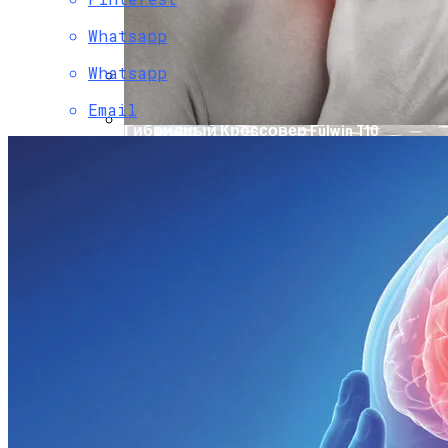
Whatsapp
Whatsapp
Email
Chery Выводит На Рынок Новый
Гибридный Кроссовер Fulwin T10
Как Понять, Что Щитовидная Железа Не
В Порядке: Врачи Рассказали, На Что
Обратить Внимание
Как Снять Офис: Советы По Выбору И
Оформлению Договора