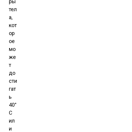
ры
тел
а,
кот
ор
ое
мо
же
т
до
сти
гат
ь
40°
C
ил
и