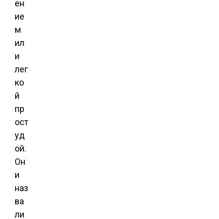
ен
ие
м
ил
и
лег
ко
й
пр
ост
уд
ой.
Он
и
наз
ва
ли