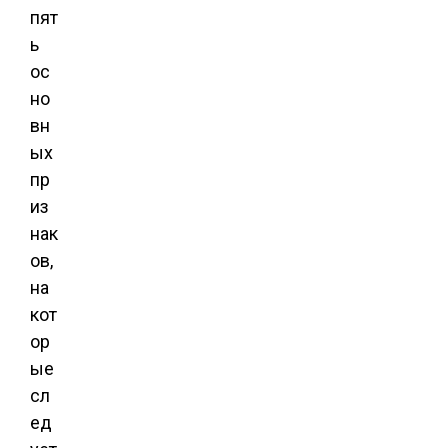
пят
ь
ос
но
вн
ых
пр
из
нак
ов,
на
кот
ор
ые
сл
ед