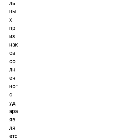
ль
ны
х
пр
из
нак
ов
со
лн
еч
ног
о
уд
ара
яв
ля
етс