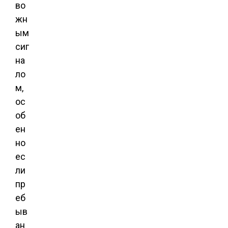
во
жн
ым
сиг
на
ло
м,
ос
об
ен
но
ес
ли
пр
еб
ыв
ан