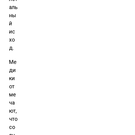
аль
ны
й
ис
хо
д.
Ме
ди
ки
от
ме
ча
ют,
что
со