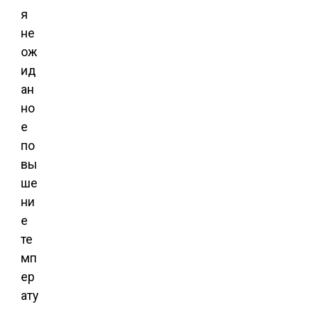
я
не
ож
ид
ан
но
е
по
вы
ше
ни
е
те
мп
ер
ату