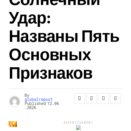
Удар:
Названы Пять
Основных
Признаков
By
globalrepost
Published
12.06
.2026
ADVERTISEMENT