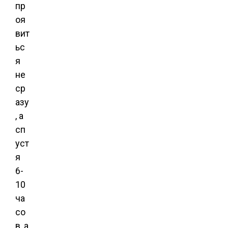
пр
оя
вит
ьс
я
не
ср
азу
, а
сп
уст
я
6-
10
ча
со
в, а