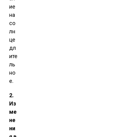
ие
на
со
лн
це
дл
ите
ль
но
е.
2.
Из
ме
не
ни
я в