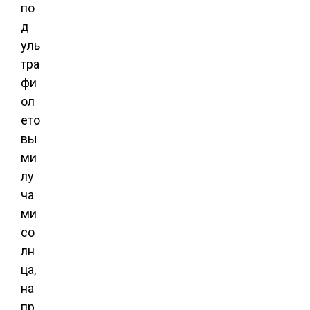
по
д
уль
тра
фи
ол
ето
вы
ми
лу
ча
ми
со
лн
ца,
на
пр