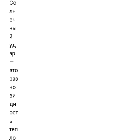
Со
лн
еч
ны
й
уд
ар
—
это
раз
но
ви
дн
ост
ь
теп
ло