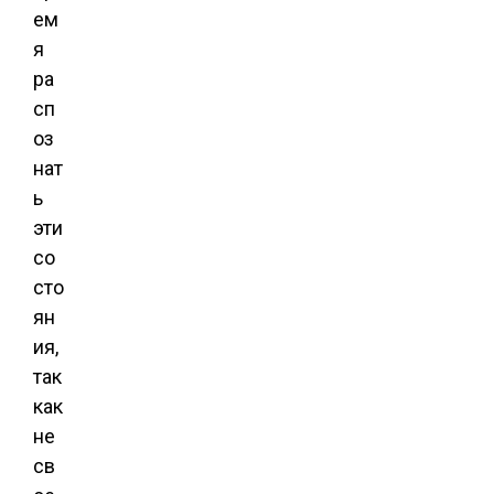
ем
я
ра
сп
оз
нат
ь
эти
со
сто
ян
ия,
так
как
не
св