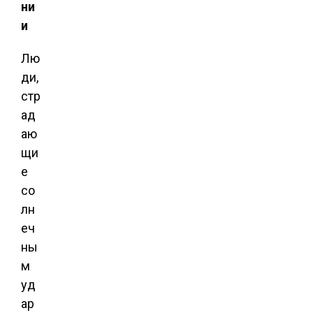
ни
и
Лю
ди,
стр
ад
аю
щи
е
со
лн
еч
ны
м
уд
ар