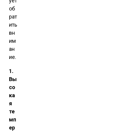
ует
об
рат
ить
вн
им
ан
ие.
1.
Вы
со
ка
я
те
мп
ер