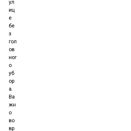
ул
иц
е
бе
з
гол
ов
ног
о
уб
ор
а.
Ва
жн
о
во
вр