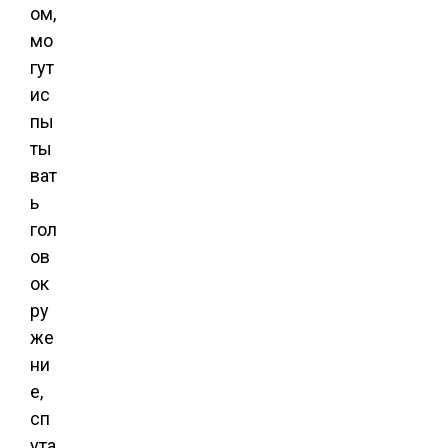
ом,
мо
гут
ис
пы
ты
ват
ь
гол
ов
ок
ру
же
ни
е,
сп
ута