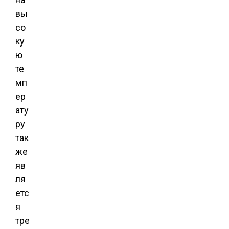
вы
со
ку
ю
те
мп
ер
ату
ру
так
же
яв
ля
етс
я
тре