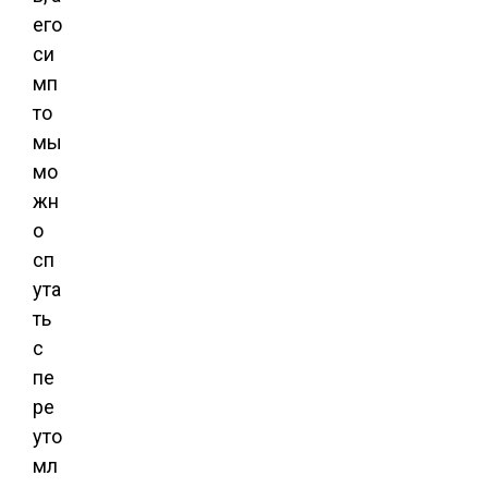
его
си
мп
то
мы
мо
жн
о
сп
ута
ть
с
пе
ре
уто
мл