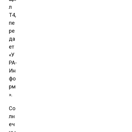
л
Т4,
пе
ре
да
ет
«У
РА-
Ин
фо
рм
».
Со
лн
еч