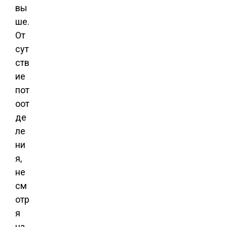
вы
ше.
От
сут
ств
ие
пот
оот
де
ле
ни
я,
не
см
отр
я
на