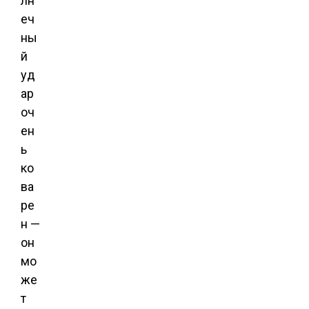
лн
еч
ны
й
уд
ар
оч
ен
ь
ко
ва
ре
н —
он
мо
же
т