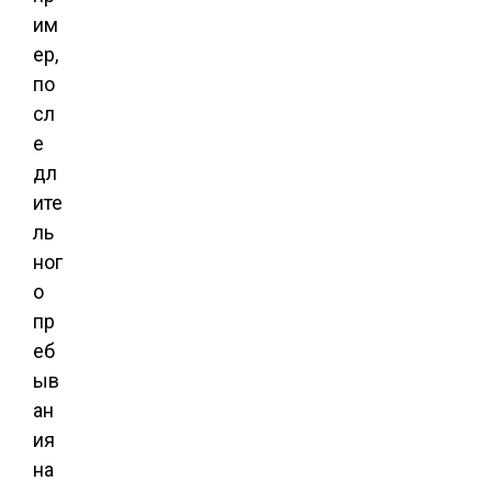
им
ер,
по
сл
е
дл
ите
ль
ног
о
пр
еб
ыв
ан
ия
на