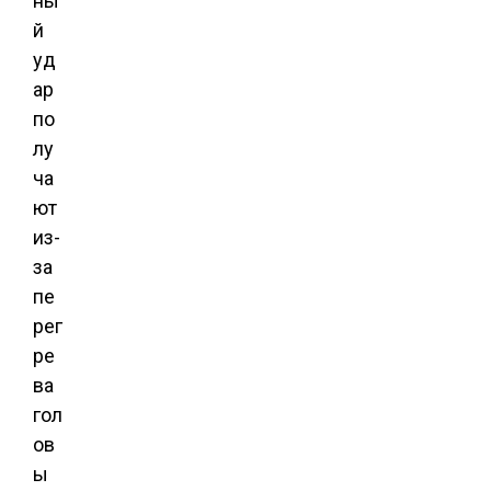
ны
й
уд
ар
по
лу
ча
ют
из-
за
пе
рег
ре
ва
гол
ов
ы