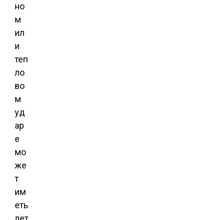
но
м
ил
и
теп
ло
во
м
уд
ар
е
мо
же
т
им
еть
лет