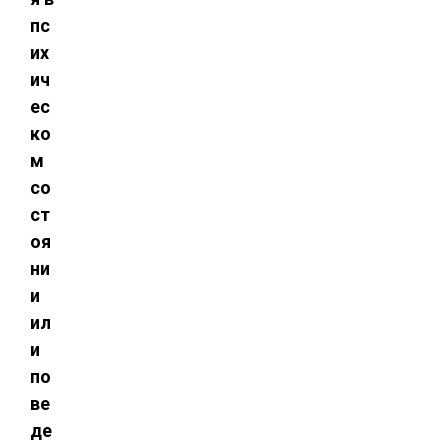
пс
их
ич
ес
ко
м
со
ст
оя
ни
и
ил
и
по
ве
де