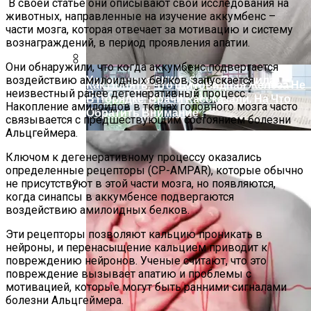
В своей статье они описывают свои исследования на
животных, направленные на изучение аккумбенс –
части мозга, которая отвечает за мотивацию и систему
вознаграждений, в период проявления апатии.
Они обнаружили, что когда аккумбенс подвергается
Удлиненная BMW 5-Series Получила
воздействию амилоидных белков, запускается
Как Понять, Что Щитовидная Железа Не
неизвестный ранее дегенеративный процесс.
Версию С Правым Рулем
В Порядке: Врачи Рассказали, На Что
Накопление амилоидов в тканях головного мозга часто
Обратить Внимание
связывается с предшествующим состоянием болезни
Альцгеймера.
Ключом к дегенеративному процессу оказались
определенные рецепторы (CP-AMPAR), которые обычно
не присутствуют в этой части мозга, но появляются,
когда синапсы в аккумбенсе подвергаются
Аренда Недвижимости Для Бизнеса:
воздействию амилоидных белков.
Как Найти Подходящее Помещение
Эти рецепторы позволяют кальцию проникать в
нейроны, и перенасыщение кальцием приводит к
повреждению нейронов. Ученые считают, что это
повреждение вызывает апатию и проблемы с
мотивацией, которые могут быть ранними сигналами
болезни Альцгеймера.