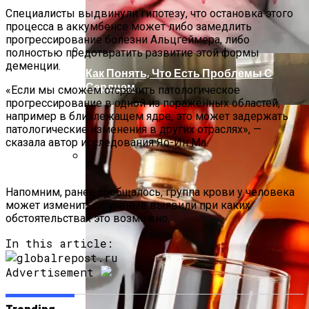
Специалисты выдвинули гипотезу, что остановка этого
процесса в аккумбенсе может либо замедлить
прогрессирование болезни Альцгеймера, либо
полностью предотвратить развитие этой формы
деменции.
Как Понять, Что Есть Проблемы С
Сердцем
«Если мы сможем отсрочить патологическое
прогрессирование в одной из пораженных областей,
например в близлежащем ядре, это может задержать
патологические изменения в других отраслях», —
сказала автор исследования Яо-Ин Ма.
Снять Квартиру Для Отдыха: Лучшие
Напомним, ранее сообщалось, группа крови у человека
Регионы И Предложения
может измениться: ученые выявили при каких
обстоятельствах это возможно.
In this article:
Advertisement
Trending