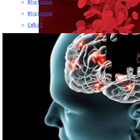
Whatsapp
Whatsapp
Email
Chery Выводит На Рынок Новый
Гибридный Кроссовер Fulwin T10
Группа Крови У Человека Может
Измениться: Ученые Выявили При
Каких Обстоятельствах Это Возможно
Как Снять Офис: Советы По Выбору И
Оформлению Договора