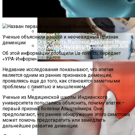
Обновленный Volkswagen Magotan
Выходит На Китайский Рынок В Этом
Месяце
Ученые объяснили ранний и неочевидный признак
Определить Высокое Давление Можно
деменции.
Стеллажи: Надежные Помощники Для
По Глазам: Названы Основные
Склада И Магазина
Об этой информации сообщили Ua-novosti, передает
Признаки
«УРА-Информ».
Недавние исследования показывают, что апатия
является одним из ранних признаков деменции,
проявляясь еще до того, как становятся заметными
проблемы с памятью и мышлением.
Ученые из Медицинской школы Индианского
Как Сдать Квартиру Без Проблем И
университета попытались объяснить, почему апатия –
Найти Надежных Арендаторов
первый признак болезни Альцгеймера. Они
предполагают, что раннее обнаружение этого симптома
может помочь предотвратить или замедлить
дальнейшее развитие деменции.