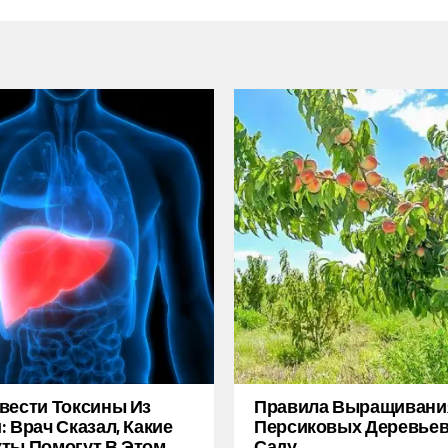
вести Токсины Из
Правила Выращивани
: Врач Сказал, Какие
Персиковых Деревьев
ты Помогут В Этом
Саду