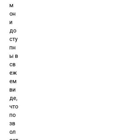
м
он
и
до
сту
пн
ы в
св
еж
ем
ви
де,
что
по
зв
ол