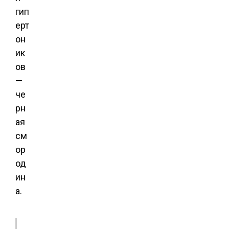
гип
ерт
он
ик
ов
—
че
рн
ая
см
ор
од
ин
а.