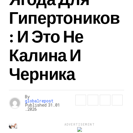
Гипертоников
: И Это Не
Калина И
Черника
By
globalrepost
Published
31.01
.2026
ADVERTISEMENT