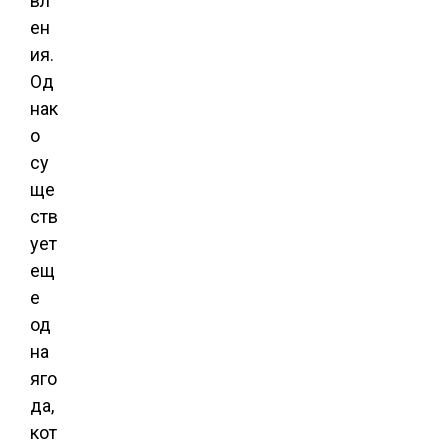
вл
ен
ия.
Од
нак
о
су
ще
ств
ует
ещ
е
од
на
яго
да,
кот