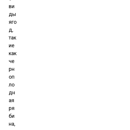
ви
ды
яго
д,
так
ие
как
че
рн
оп
ло
дн
ая
ря
би
на,