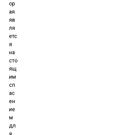
ор
ая
яв
ля
етс
я
на
сто
ящ
им
сп
ас
ен
ие
м
дл
я