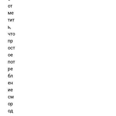
от
ме
тит
ь,
что
пр
ост
ое
пот
ре
бл
ен
ие
см
ор
од