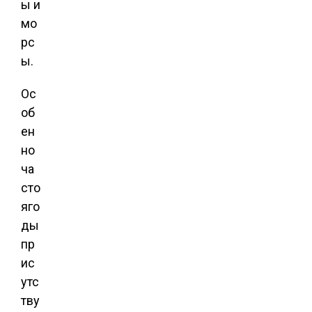
ы и
мо
рс
ы.
Ос
об
ен
но
ча
сто
яго
ды
пр
ис
утс
тву