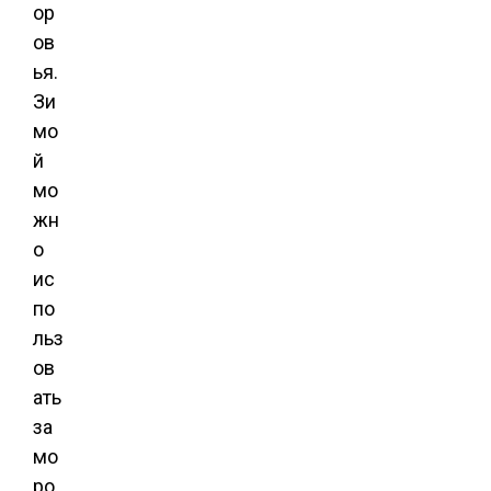
ор
ов
ья.
Зи
мо
й
мо
жн
о
ис
по
льз
ов
ать
за
мо
ро