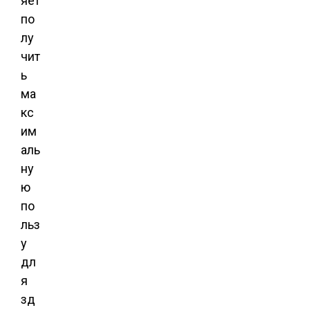
яет
по
лу
чит
ь
ма
кс
им
аль
ну
ю
по
льз
у
дл
я
зд