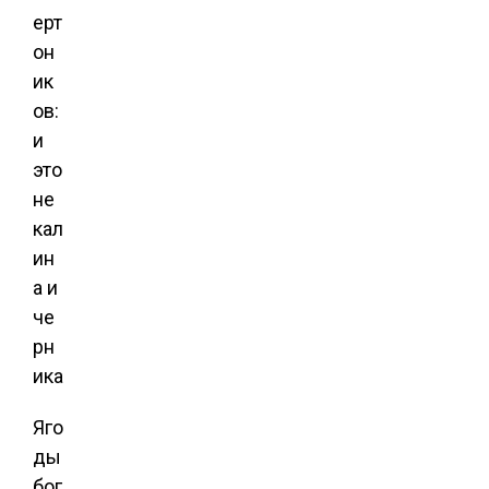
Яго
ды
бог