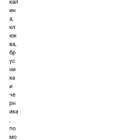
кал
ин
а,
кл
юк
ва,
бр
ус
ни
ка
и
че
рн
ика
,
по
мо