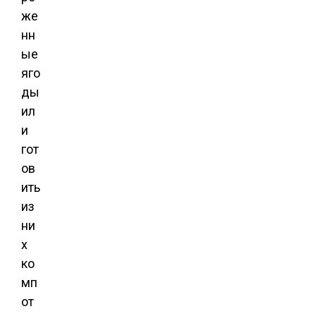
же
нн
ые
яго
ды
ил
и
гот
ов
ить
из
ни
х
ко
мп
от