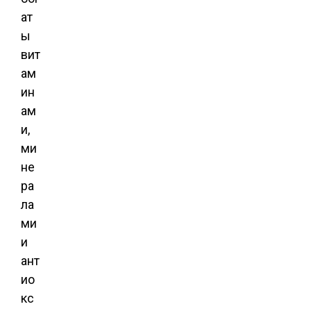
ат
ы
вит
ам
ин
ам
и,
ми
не
ра
ла
ми
и
ант
ио
кс