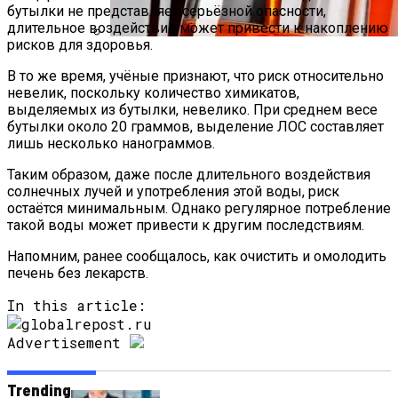
бутылки не представляет серьёзной опасности,
длительное воздействие может привести к накоплению
рисков для здоровья.
Алкоголь Может Быть Полезным: Что
В то же время, учёные признают, что риск относительно
Ученые Узнали О Спиртном Напитке
невелик, поскольку количество химикатов,
выделяемых из бутылки, невелико. При среднем весе
бутылки около 20 граммов, выделение ЛОС составляет
лишь несколько нанограммов.
Таким образом, даже после длительного воздействия
солнечных лучей и употребления этой воды, риск
остаётся минимальным. Однако регулярное потребление
такой воды может привести к другим последствиям.
Напомним, ранее сообщалось, как очистить и омолодить
печень без лекарств.
In this article:
Advertisement
Trending