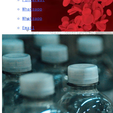
Whatsapp
Whatsapp
Email
Chery Выводит На Рынок Новый
Гибридный Кроссовер Fulwin T10
Группа Крови У Человека Может
Измениться: Ученые Выявили При
Каких Обстоятельствах Это Возможно
Как Снять Офис: Советы По Выбору И
Оформлению Договора