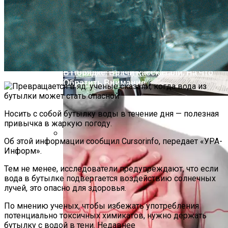
Удлиненная BMW 5-Series Получила
Как Понять, Что Щитовидная Железа Не
Версию С Правым Рулем
В Порядке: Врачи Рассказали, На Что
Обратить Внимание
Носить с собой бутылку воды в течение дня — полезная
привычка в жаркую погоду.
Об этой информации сообщил Сursorinfo, передает «УРА-
Аренда Недвижимости Для Бизнеса:
Информ».
Как Найти Подходящее Помещение
Тем не менее, исследователи предупреждают, что если
вода в бутылке подвергается воздействию солнечных
лучей, это опасно для здоровья.
По мнению ученых, чтобы избежать употребления
потенциально токсичных химикатов, нужно держать
бутылку с водой в тени. Недавнее