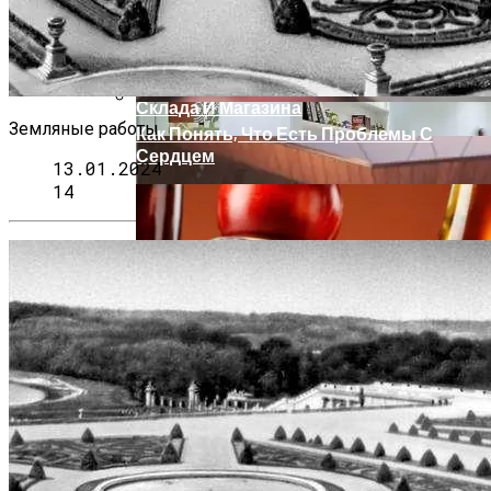
Обновленный Volkswagen Magotan
Выходит На Китайский Рынок В Этом
Месяце
Стеллажи: Надежные Помощники Для
Склада И Магазина
Земляные работы
Как Понять, Что Есть Проблемы С
Сердцем
13.01.2024
14
Как Сдать Квартиру Без Проблем И
Найти Надежных Арендаторов