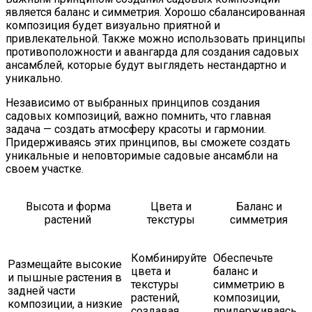
является баланс и симметрия. Хорошо сбалансированная
композиция будет визуально приятной и
привлекательной. Также можно использовать принципы
противоположности и авангарда для создания садовых
ансамблей, которые будут выглядеть нестандартно и
уникально.
Независимо от выбранных принципов создания
садовых композиций, важно помнить, что главная
задача — создать атмосферу красоты и гармонии.
Придерживаясь этих принципов, вы сможете создать
уникальные и неповторимые садовые ансамбли на
своем участке.
Высота и форма
Цвета и
Баланс и
растений
текстуры
симметрия
Комбинируйте
Обеспечьте
Размещайте высокие
цвета и
баланс и
и пышные растения в
текстуры
симметрию в
задней части
растений,
композиции,
композиции, а низкие
создавая
придерживаясь