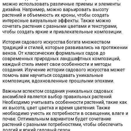
Самый Полезный Продукт Для Защиты
можно использовать различные приемы и элементы
дизайна. Например, можно варьировать высоту
Костей От Старения: Что Должно Быть
растений и объемность их кроны, чтобы создать
В Рационе
интересные визуальные эффекты. Также можно
сочетать растения с разными цветами и текстурами,
чтобы создать яркие и привлекательные композиции.
История садового искусства богата множеством
традиций и стилей, которые развивались на протяжении
веков. От классических формальных садов до
современных природных ландшафтных композиций,
каждый стиль имеет свои особенности и методы
создания. Изучение истории садового искусства может
помочь вам научиться создавать уникальные
композиции, вдохновленные прошлыми эпохами.
Важным аспектом создания уникальных садовых
ансамблей является выбор правильных растений.
Необходимо учитывать особенности растений, такие как
их высота, цвет цветка и время цветения. Также
необходимо учесть их потребности в освещении, влаге и
почве. Оптимальным вариантом будет сочетание
растений с разными потребностями, чтобы обеспечить
долгий и яркий садовый сезон.