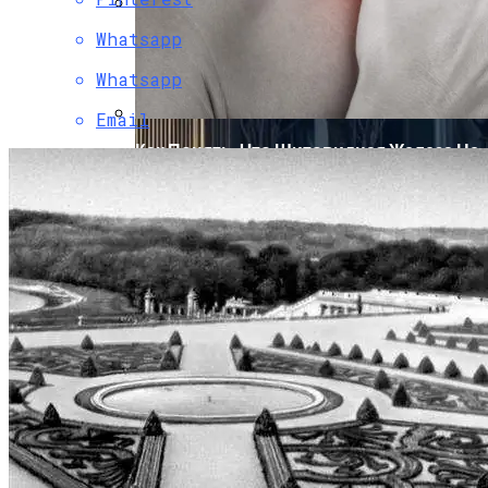
Whatsapp
Chery Выводит На Рынок Новый
Гибридный Кроссовер Fulwin T10
Whatsapp
Email
Как Понять, Что Щитовидная Железа Не
В Порядке: Врачи Рассказали, На Что
Обратить Внимание
Как Снять Офис: Советы По Выбору И
Оформлению Договора