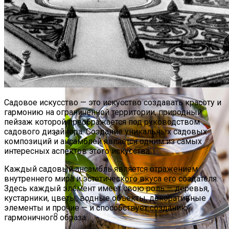
Удлиненная BMW 5-Series Получила
Версию С Правым Рулем
Алкоголь Может Быть Полезным: Что
Ученые Узнали О Спиртном Напитке
Садовое искусство — это искусство создавать красоту и
гармонию на ограниченной территории, природный
пейзаж которой преображается под руководством
садового дизайнера. Создание уникальных садовых
композиций и ансамблей является одним из самых
интересных аспектов этого искусства.
Аренда Недвижимости Для Бизнеса:
Как Найти Подходящее Помещение
Каждый садовый ансамбль является отражением
внутреннего мира и эстетического вкуса его создателя.
Здесь каждый элемент имеет свою роль — деревья,
кустарники, цветы, водные объекты, декоративные
элементы и прочие — и способствует созданию
гармоничного образа.