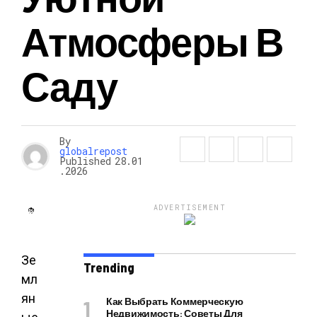
Атмосферы В
Саду
By
globalrepost
Published
28.01
.2026
ADVERTISEMENT
Зе
Trending
мл
ян
Как Выбрать Коммерческую
Недвижимость: Советы Для