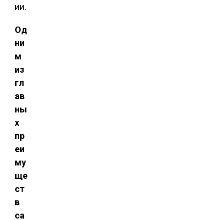
ии.
Од
ни
м
из
гл
ав
ны
х
пр
еи
му
ще
ст
в
са