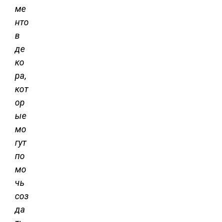
ме
нто
в
де
ко
ра,
кот
ор
ые
мо
гут
по
мо
чь
соз
да