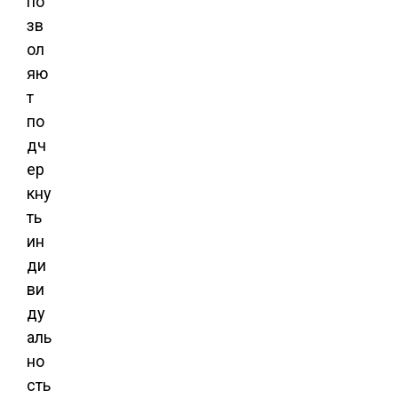
по
зв
ол
яю
т
по
дч
ер
кну
ть
ин
ди
ви
ду
аль
но
сть