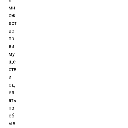
мн
ож
ест
во
пр
еи
му
ще
ств
и
сд
ел
ать
пр
еб
ыв