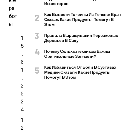
ые
Инвесторов
ра
Как Вывести Токсины Из Печени: Врач
бот
Сказал, Какие Продукты Помогут В
ы
Этом
Правила Выращивания Персиковых
1
Деревьев В Саду
5
Почему Сельхозтехникам Важны
.
Оригинальные Запчасти?
0
Как Избавиться От Боли В Суставах:
1
Медики Сказали Какие Продукты
.
Помогут В Этом
2
0
2
4
1
2