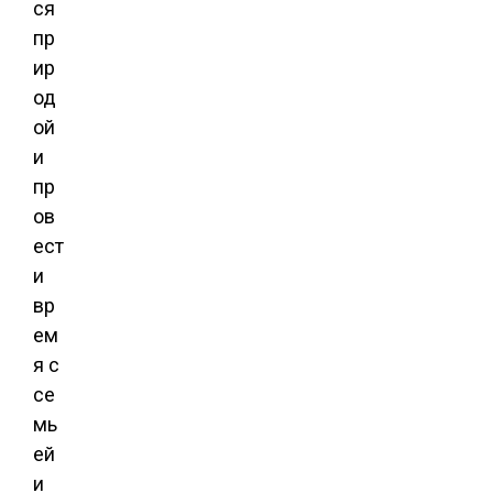
ся
пр
ир
од
ой
и
пр
ов
ест
и
вр
ем
я с
се
мь
ей
и