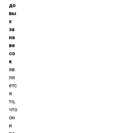
до
вы
х
за
на
ве
со
к
яв
ля
етс
я
то,
что
он
и