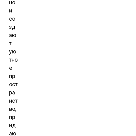
но
и
со
зд
аю
т
ую
тно
е
пр
ост
ра
нст
во,
пр
ид
аю