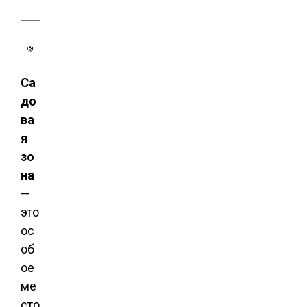
Са
до
ва
я
зо
на
—
это
ос
об
ое
ме
сто