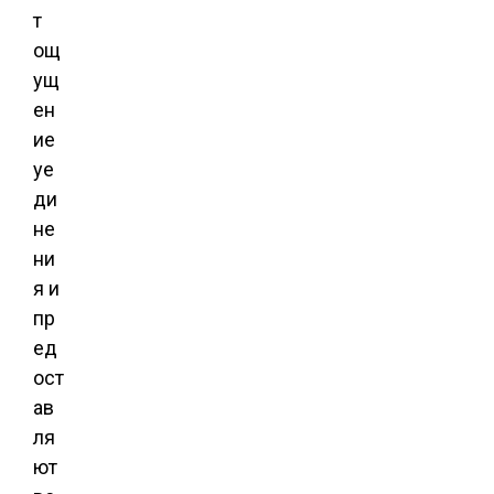
т
ощ
ущ
ен
ие
уе
ди
не
ни
я и
пр
ед
ост
ав
ля
ют