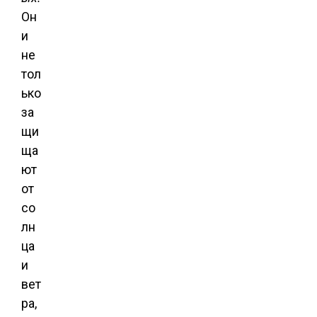
Он
и
не
тол
ько
за
щи
ща
ют
от
со
лн
ца
и
вет
ра,