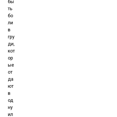
бы
ть
бо
ли
в
гру
ди,
кот
ор
ые
от
да
ют
в
од
ну
ил