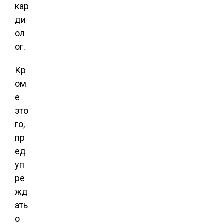
кар
ди
ол
ог.
Кр
ом
е
это
го,
пр
ед
уп
ре
жд
ать
о