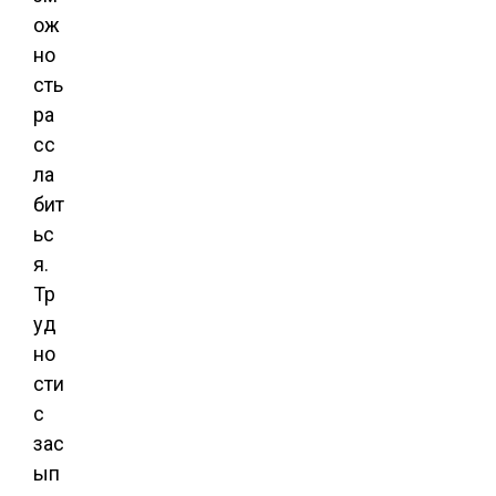
ож
но
сть
ра
сс
ла
бит
ьс
я.
Тр
уд
но
сти
с
зас
ып