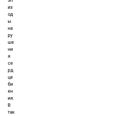
эп
из
од
ы
на
ру
ше
ни
я
се
рд
це
би
ен
ия.
В
так