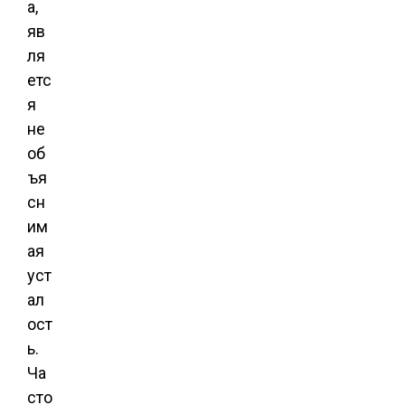
а,
яв
ля
етс
я
не
об
ъя
сн
им
ая
уст
ал
ост
ь.
Ча
сто