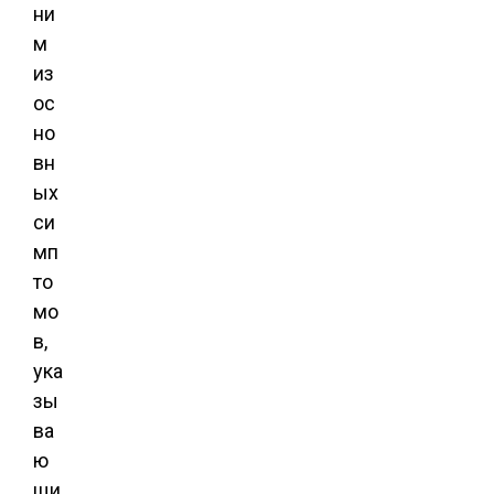
ни
м
из
ос
но
вн
ых
си
мп
то
мо
в,
ука
зы
ва
ю
щи