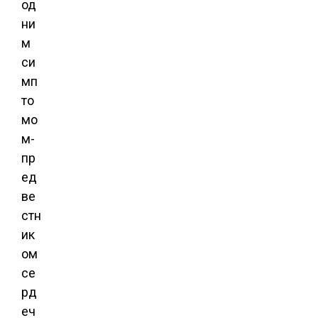
од
ни
м
си
мп
то
мо
м-
пр
ед
ве
стн
ик
ом
се
рд
еч