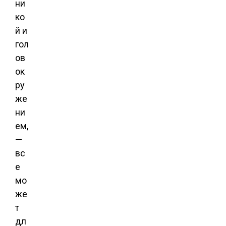
ни
ко
й и
гол
ов
ок
ру
же
ни
ем,
—
вс
е
мо
же
т
дл