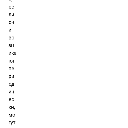
ес
ли
он
и
во
зн
ика
ют
пе
ри
од
ич
ес
ки,
мо
гут