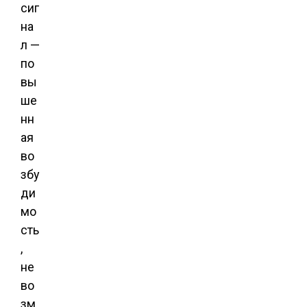
сиг
на
л —
по
вы
ше
нн
ая
во
збу
ди
мо
сть
,
не
во
зм