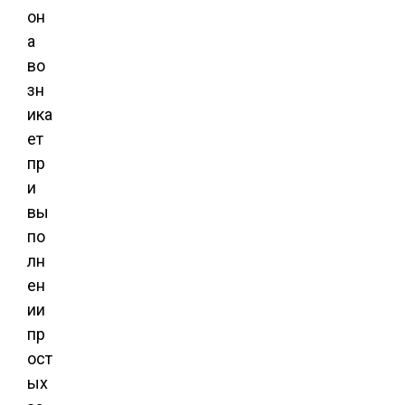
он
а
во
зн
ика
ет
пр
и
вы
по
лн
ен
ии
пр
ост
ых