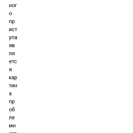
ног
о
пр
ист
упа
яв
ля
етс
я
кар
тин
а
пр
об
ле
мн