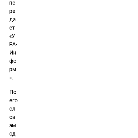
пе
ре
да
ет
«У
РА-
Ин
фо
рм
».
По
его
сл
ов
ам
од