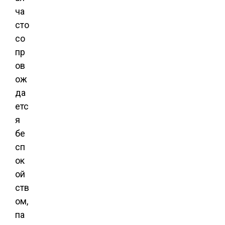
ча
сто
со
пр
ов
ож
да
етс
я
бе
сп
ок
ой
ств
ом,
па