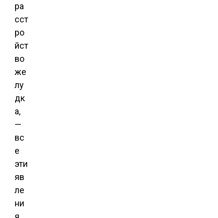
ра
сст
ро
йст
во
же
лу
дк
а,
—
вс
е
эти
яв
ле
ни
я,