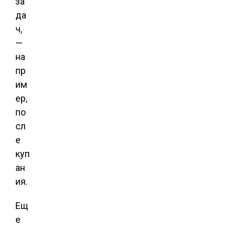
за
да
ч,
—
на
пр
им
ер,
по
сл
е
куп
ан
ия.
Ещ
е