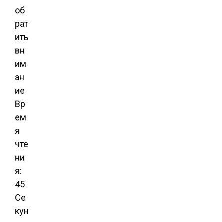
Вр
ем
я
чте
ни
я:
45
Се
кун