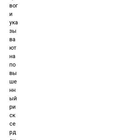
вог
и
ука
зы
ва
ют
на
по
вы
ше
нн
ый
ри
ск
се
рд