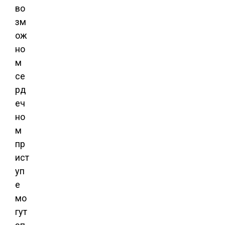
во
зм
ож
но
м
се
рд
еч
но
м
пр
ист
уп
е
мо
гут