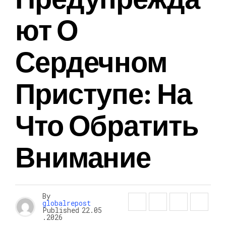
Ют О
Сердечном
Приступе: На
Что Обратить
Внимание
By
globalrepost
Published
22.05
.2026