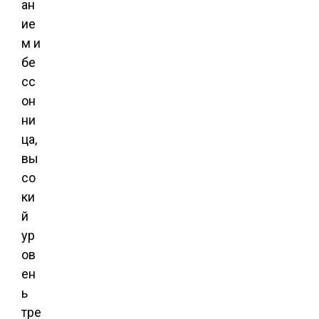
ан
ие
м и
бе
сс
он
ни
ца,
вы
со
ки
й
ур
ов
ен
ь
тре