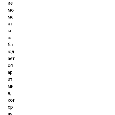
ие
мо
ме
нт
ы
на
бл
юд
ает
ся
ар
ит
ми
я,
кот
ор
ая