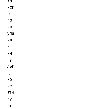
еч
ног
о
пр
ист
упа
ил
и
ин
су
льт
а,
ко
нст
ати
ру
ет