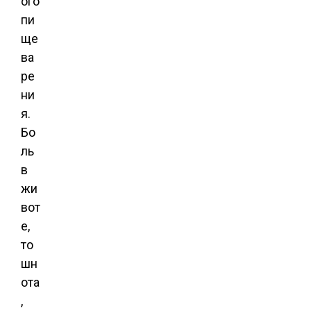
ого
пи
ще
ва
ре
ни
я.
Бо
ль
в
жи
вот
е,
то
шн
ота
,