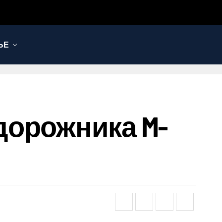
ЬЕ
дорожника M-