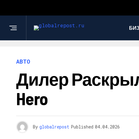
БИ
АВТО
Дилер Раскрыл
Hero
By
globalrepost
Published
04.04.2026