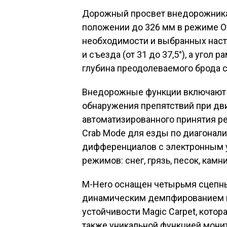
Дорожный просвет внедорожника 
положении до 326 мм в режиме Of
необходимости и выбранных настр
и съезда (от 31 до 37,5°), а угол 
глубина преодолеваемого брода 
Внедорожные функции включают 
обнаружения препятствий при дв
автоматизированного принятия р
Crab Mode для езды по диагонали
дифференциалов с электронным уп
режимов: снег, грязь, песок, камни
M-Hero оснащен четырьмя сцепны
динамическим демпфированием п
устойчивости Magic Carpet, котор
также уникальной функцией монит