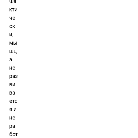
Фа
кти
че
ск
и,
мы
шц
а
не
раз
ви
ва
етс
я и
не
ра
бот