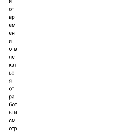
я
от
вр
ем
ен
и
отв
ле
кат
ьс
я
от
ра
бот
ы и
см
отр