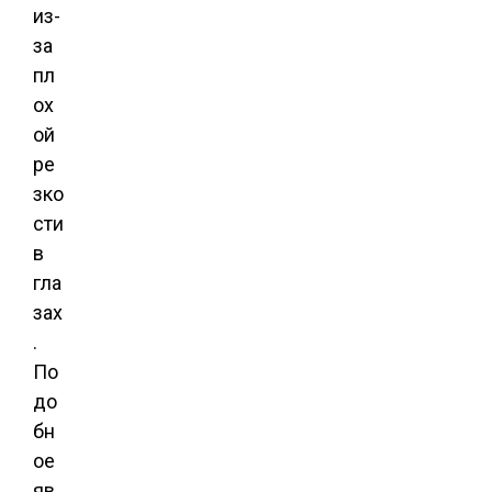
из-
за
пл
ох
ой
ре
зко
сти
в
гла
зах
.
По
до
бн
ое
яв