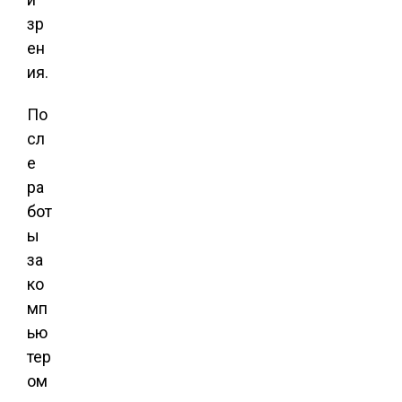
зр
ен
ия.
По
сл
е
ра
бот
ы
за
ко
мп
ью
тер
ом