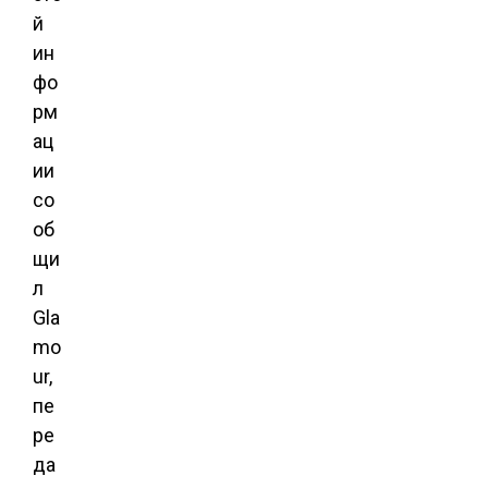
й
ин
фо
рм
ац
ии
со
об
щи
л
Gla
mo
ur,
пе
ре
да