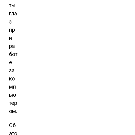
ты
гла
з
пр
и
ра
бот
е
за
ко
мп
ью
тер
ом.
Об
это