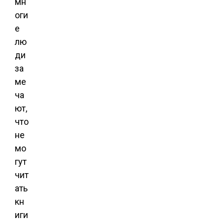
мн
оги
е
лю
ди
за
ме
ча
ют,
что
не
мо
гут
чит
ать
кн
иги