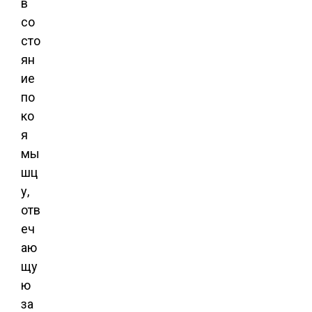
в
со
сто
ян
ие
по
ко
я
мы
шц
у,
отв
еч
аю
щу
ю
за