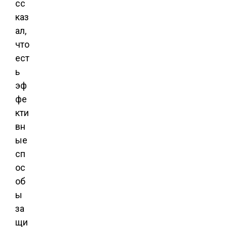
сс
каз
ал,
что
ест
ь
эф
фе
кти
вн
ые
сп
ос
об
ы
за
щи