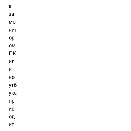
а
за
мо
нит
ор
ом
ПК
ил
и
но
утб
ука
пр
ив
од
ит