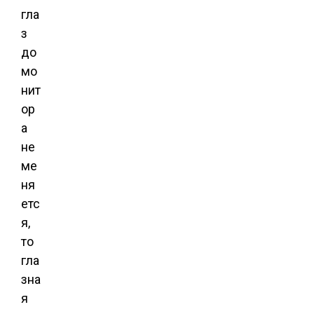
гла
з
до
мо
нит
ор
а
не
ме
ня
етс
я,
то
гла
зна
я