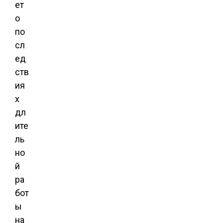
ет
о
по
сл
ед
ств
ия
х
дл
ите
ль
но
й
ра
бот
ы
на