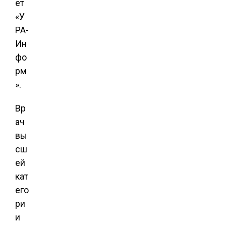
ет
«У
РА-
Ин
фо
рм
».
Вр
ач
вы
сш
ей
кат
его
ри
и