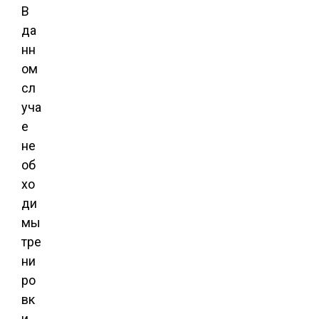
В
да
нн
ом
сл
уча
е
не
об
хо
ди
мы
тре
ни
ро
вк
и