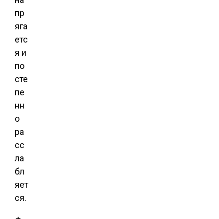
пр
яга
етс
я и
по
сте
пе
нн
о
ра
сс
ла
бл
яет
ся.