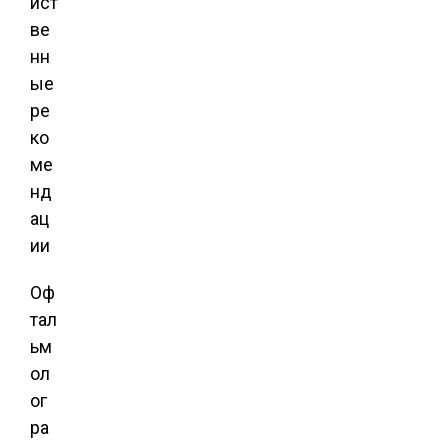
Оф
тал
ьм
ол
ог
ра