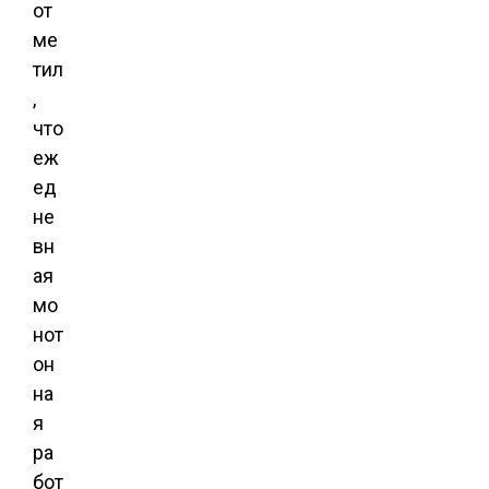
от
ме
тил
,
что
еж
ед
не
вн
ая
мо
нот
он
на
я
ра
бот