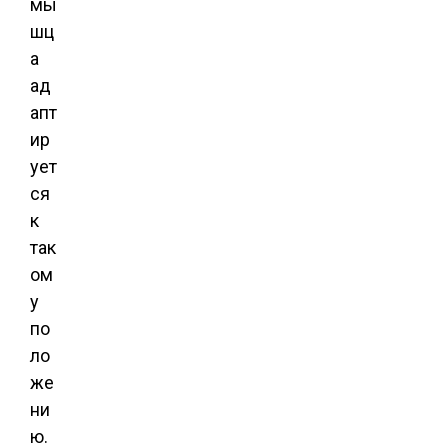
мы
шц
а
ад
апт
ир
ует
ся
к
так
ом
у
по
ло
же
ни
ю.