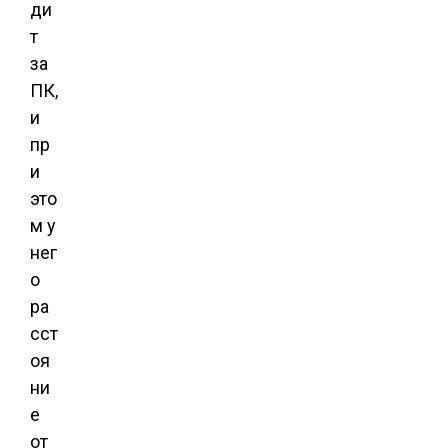
ди
т
за
ПК,
и
пр
и
это
м у
нег
о
ра
сст
оя
ни
е
от