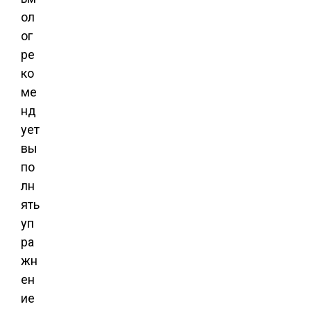
ол
ог
ре
ко
ме
нд
ует
вы
по
лн
ять
уп
ра
жн
ен
ие