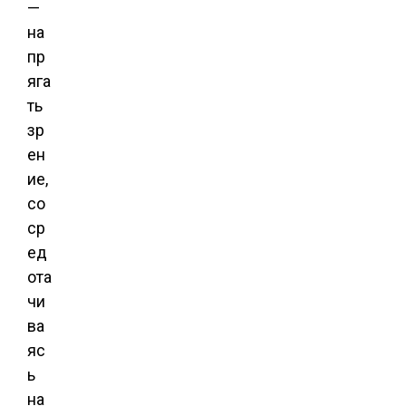
—
на
пр
яга
ть
зр
ен
ие,
со
ср
ед
ота
чи
ва
яс
ь
на