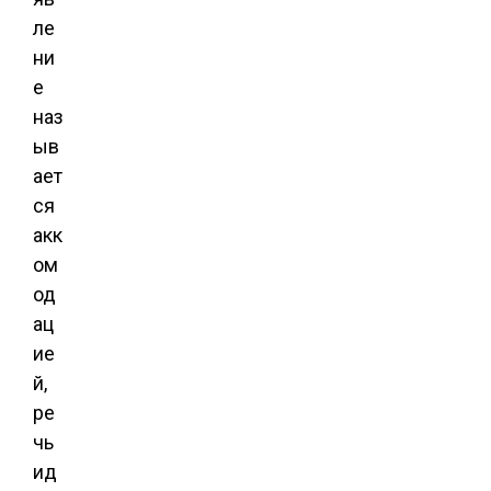
ле
ни
е
наз
ыв
ает
ся
акк
ом
од
ац
ие
й,
ре
чь
ид