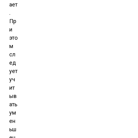
ает
.
Пр
и
это
м
сл
ед
ует
уч
ит
ыв
ать
ум
ен
ьш
ен