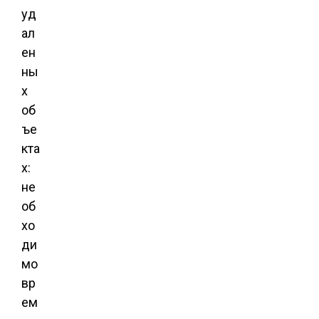
уд
ал
ен
ны
х
об
ъе
кта
х:
не
об
хо
ди
мо
вр
ем