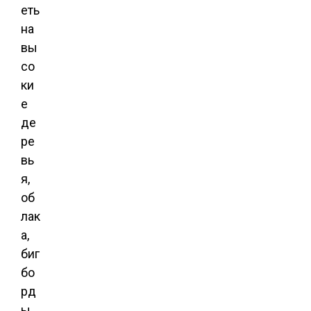
еть
на
вы
со
ки
е
де
ре
вь
я,
об
лак
а,
биг
бо
рд
ы,