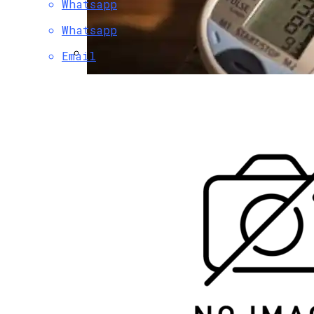
Whatsapp
Whatsapp
Email
Chery Выводит На Рынок Новый
Гибридный Кроссовер Fulwin T10
Определить Высокое Давление Можно
По Глазам: Названы Основные
Признаки
Как Снять Офис: Советы По Выбору И
Оформлению Договора