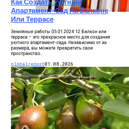
Как Создать Уютный
Апартамент-Сад На Балконе
Или Террасе
Алкоголь Может Быть Полезным: Что
Ученые Узнали О Спиртном Напитке
Земляные работы 05.01.2024 12 Балкон или
терраса – это прекрасное место для создания
уютного апартамент-сада. Независимо от их
размера, вы можете превратить свое
пространство...
globalrepost
01.08.2026