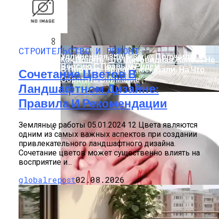
СТРОИТЕЛЬСТВО И РЕМОНТ
Удлиненная BMW 5-Series Получила
Как Понять, Что Щитовидная Железа Не
Версию С Правым Рулем
В Порядке: Врачи Рассказали, На Что
Сочетание Цветов В
Обратить Внимание
Ландшафтном Дизайне:
Правила И Рекомендации
Земляные работы 05.01.2024 12 Цвета являются
одним из самых важных аспектов при создании
привлекательного ландшафтного дизайна.
Аренда Недвижимости Для Бизнеса:
Сочетание цветов может существенно влиять на
Как Найти Подходящее Помещение
восприятие и...
globalrepost
02.08.2026