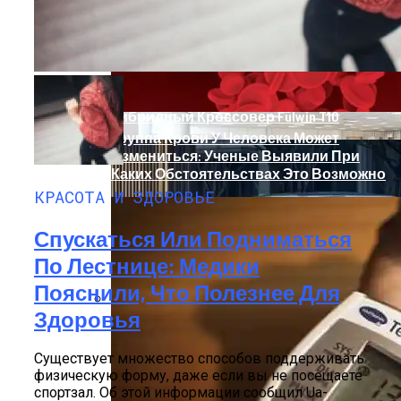
Chery Выводит На Рынок Новый
Гибридный Кроссовер Fulwin T10
Группа Крови У Человека Может
Измениться: Ученые Выявили При
Каких Обстоятельствах Это Возможно
КРАСОТА И ЗДОРОВЬЕ
Спускаться Или Подниматься
По Лестнице: Медики
Пояснили, Что Полезнее Для
Здоровья
Как Снять Офис: Советы По Выбору И
Оформлению Договора
Существует множество способов поддерживать
физическую форму, даже если вы не посещаете
спортзал. Об этой информации сообщил Ua-