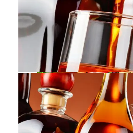
Что Лучше Чай Или Кофе: Ученые Расска
Аренда Недвижимости Для Бизнеса: Ка
Hongqi Расширит Модельный Ряд В Росс
Самый Полезный Продукт Для Защиты К