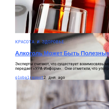
Снять Квартиру Для Отдыха: Лучшие Р
КРАСОТА И ЗДОРОВЬЕ
Алкоголь Может Быть Полезным
Эксперты считают, что существует взаимосвязь м
передает «УРА-Информ». Они отметили, что употре
globalrepost
2 дня ago
Спускаться Или Подниматься По Лестни