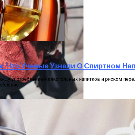
егионы И Предложения
: Что Ученые Узнали О Спиртном На
ежду употреблением алкогольных напитков и риском пере
бление...
це: Медики Пояснили, Что Полезнее Для Здоровья