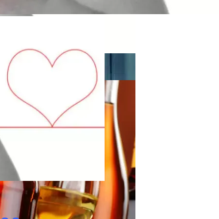
й Кроссовер Fulwin T10
цем
 Оформлению Договора
ит На Китайский Рынок В Этом Месяце