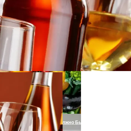
зали, Какой Напиток Полезнее
к Найти Подходящее Помещение
ии
остей От Старения: Что Должно Быть В Рационе