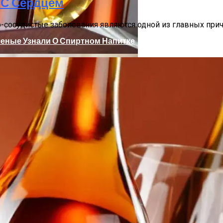
 С Сердцем
лада И Магазина
о-сосудистые заболевания являются одной из главных при
ченые Узнали О Спиртном Напитке
йти Надежных Арендаторов
сию С Правым Рулем