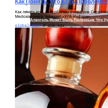
Как Понять, Что Есть Проблемы
Стеллажи: Надежные Помощники Для Ск
Как понять есть ли проблемы с сердцем: Сердечн
Мedicalanswers, передает «УРА-Информ». ...
Алкоголь Может Быть Полезным: Что У
globalrepost
2 дня ago
Как Сдать Квартиру Без Проблем И На
Удлиненная BMW 5-Series Получила Вер