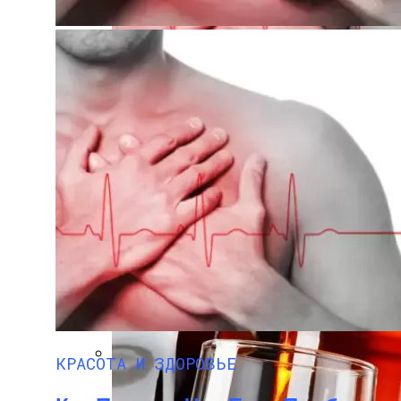
Chery Выводит На Рынок Новый Гибридны
Как Понять, Что Есть Проблемы С Серд
Как Снять Офис: Советы По Выбору И
КРАСОТА И ЗДОРОВЬЕ
Обновленный Volkswagen Magotan Выход